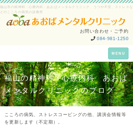
福山市の精神科・心療内科：あおばメンタルクリニック うつや不安、ストレスな
どのこころの病気の診療所
お問い合わせ・ご予約
084-981-1250
Toggle
MENU
navigation
福山の精神科・心療内科 あおば
メンタルクリニックのブログ
こころの病気、ストレスコーピングの他、講演会情報等
を更新します（不定期）。